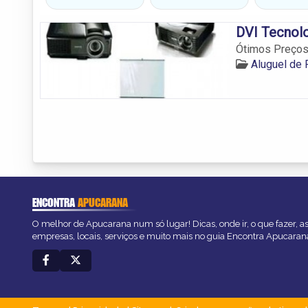
DVI Tecnol
Ótimos Preços 
Aluguel de 
ENCONTRA
APUCARANA
O melhor de Apucarana num só lugar! Dicas, onde ir, o que fazer, 
empresas, locais, serviços e muito mais no guia Encontra Apucaran