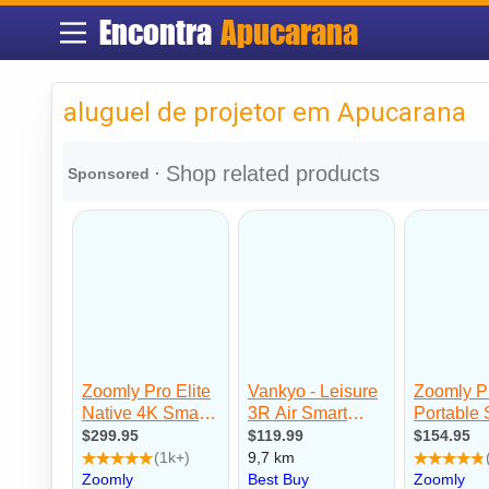
Encontra
Apucarana
aluguel de projetor em Apucarana