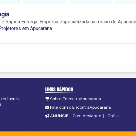
ogia
e Rápida Entrega. Empresa especializada na região de Apucara
Projetores em Apucarana
LINKS RÁPIDOS
as melhores
Sobre EncontraApucarana
a.
Fale com o EncontraApucarana
ANUNCIE
:
Com destaque
|
Grátis