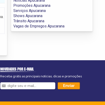
Notícias Apucarana
Promoções Apucarana
Serviços Apucarana
Shows Apucarana
na.
Trânsito Apucarana
Vagas de Empregos Apucarana
NOVIDADES POR E-MAIL
Receba grátis as principais notícias, dicas e promoções