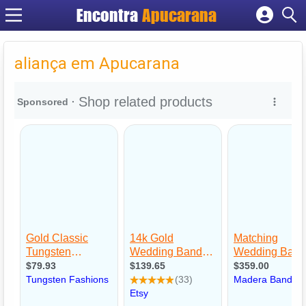
Encontra
Apucarana
Cadastrar empresa
Fazer login
aliança em Apucarana
Criar conta