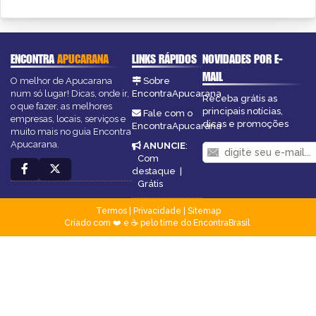
ENCONTRA
APUCARANA
LINKS RÁPIDOS
NOVIDADES POR E-
MAIL
O melhor de Apucarana
Sobre
num só lugar! Dicas, onde ir,
EncontraApucarana
Receba grátis as
o que fazer, as melhores
principais notícias,
Fale com o
empresas, locais, serviços e
dicas e promoções
EncontraApucarana
muito mais no guia Encontra
Apucarana.
ANUNCIE
:
Com
destaque
|
Grátis
Termos
|
Privacidade
|
Sitemap
Criado com ❤️ e ☕ pelo time do EncontraBrasil