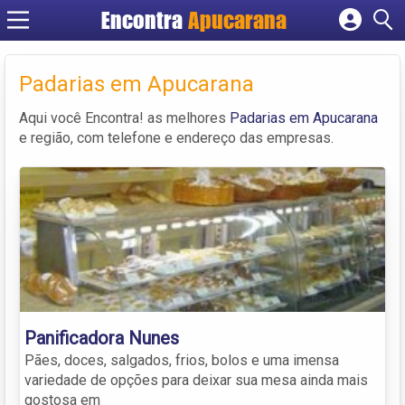
Encontra
Apucarana
Cadastrar empresa
Fazer login
Padarias em Apucarana
Criar conta
Aqui você Encontra! as melhores
Padarias em Apucarana
e região, com telefone e endereço das empresas.
Panificadora Nunes
Pães, doces, salgados, frios, bolos e uma imensa
variedade de opções para deixar sua mesa ainda mais
gostosa em