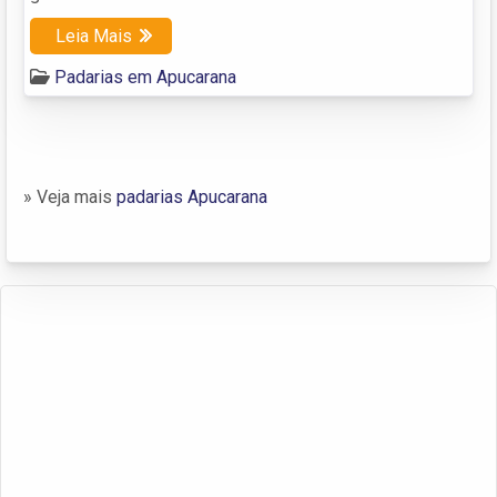
Leia Mais
Padarias em Apucarana
» Veja mais
padarias Apucarana