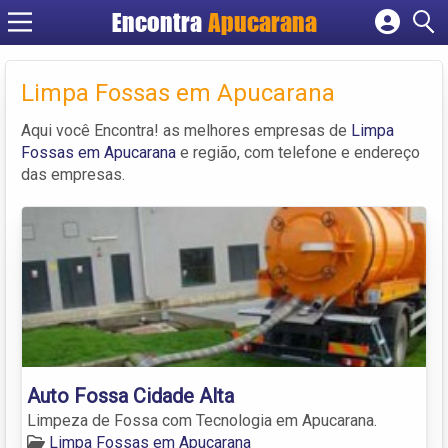
Encontra
Apucarana
Cadastrar empresa
Fazer login
Limpa Fossas em Apucarana
Criar conta
Aqui você Encontra! as melhores empresas de
Limpa
Fossas em Apucarana
e região, com telefone e endereço
das empresas.
Auto Fossa Cidade Alta
Limpeza de Fossa com Tecnologia em Apucarana.
Limpa Fossas em Apucarana