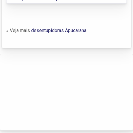
» Veja mais
desentupidoras Apucarana