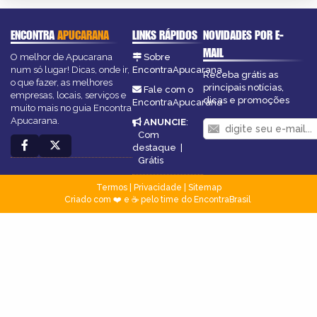
ENCONTRA
APUCARANA
LINKS RÁPIDOS
NOVIDADES POR E-
MAIL
O melhor de Apucarana
Sobre
num só lugar! Dicas, onde ir,
EncontraApucarana
Receba grátis as
o que fazer, as melhores
principais notícias,
Fale com o
empresas, locais, serviços e
dicas e promoções
EncontraApucarana
muito mais no guia Encontra
Apucarana.
ANUNCIE
:
Com
destaque
|
Grátis
Termos
|
Privacidade
|
Sitemap
Criado com ❤️ e ☕ pelo time do EncontraBrasil