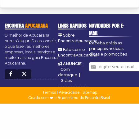
ENCONTRA
APUCARANA
LINKS RÁPIDOS
NOVIDADES POR E-
MAIL
O melhor de Apucarana
Sobre
num só lugar! Dicas, onde ir,
EncontraApucarana
Receba grátis as
o que fazer, as melhores
principais notícias,
Fale com o
empresas, locais, serviços e
dicas e promoções
EncontraApucarana
muito mais no guia Encontra
Apucarana.
ANUNCIE
:
Com
destaque
|
Grátis
Termos
|
Privacidade
|
Sitemap
Criado com ❤️ e ☕ pelo time do EncontraBrasil