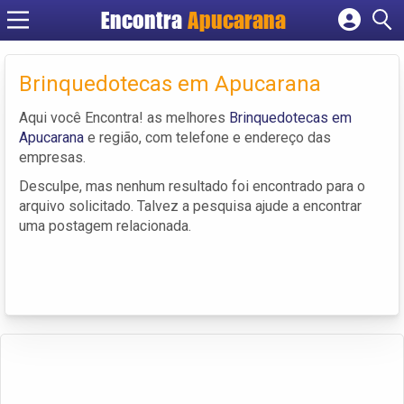
Encontra
Apucarana
Cadastrar empresa
Fazer login
Brinquedotecas em Apucarana
Criar conta
Aqui você Encontra! as melhores
Brinquedotecas em
Apucarana
e região, com telefone e endereço das
empresas.
Desculpe, mas nenhum resultado foi encontrado para o
arquivo solicitado. Talvez a pesquisa ajude a encontrar
uma postagem relacionada.