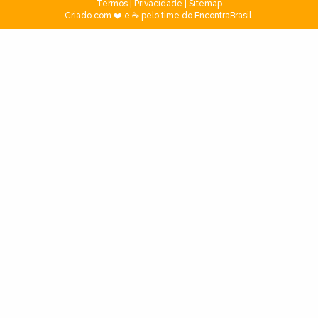
Termos
|
Privacidade
|
Sitemap
Criado com ❤️ e ☕ pelo time do EncontraBrasil